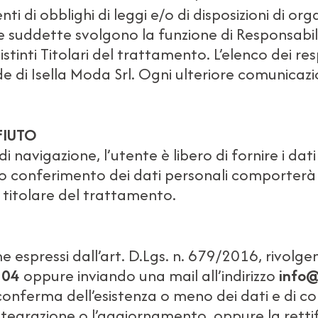
i obblighi di leggi e/o di disposizioni di organ
ie suddette svolgono la funzione di Responsabi
tinti Titolari del trattamento. L’elenco dei r
de di Isella Moda Srl. Ogni ulteriore comunicazi
FIUTO
i navigazione, l’utente è libero di fornire i dat
o conferimento dei dati personali comporterà l
el titolare del trattamento.
ome espressi dall’art. D.Lgs. n. 679/2016, rivolge
504
oppure inviando una mail all’indirizzo
info@
ferma dell’esistenza o meno dei dati e di cono
integrazione o l’aggiornamento, oppure la rettif