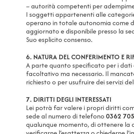
– autorità competenti per adempimenti d
I soggetti appartenenti alle categor
operano in totale autonomia come dis
aggiornato e disponibile presso la se
Suo esplicito consenso.
6. NATURA DEL CONFERIMENTO E RI
A parte quanto specificato per i dati d
facoltativo ma necessario. Il mancat
richiesto o per usufruire dei servizi d
7. DIRITTI DEGLI INTERESSATI
Lei potrà far valere i propri diritti c
sede al numero di telefono
0362 70
qualunque momento, di ottenere la con
verificarne l’esattezza o chiederne l’